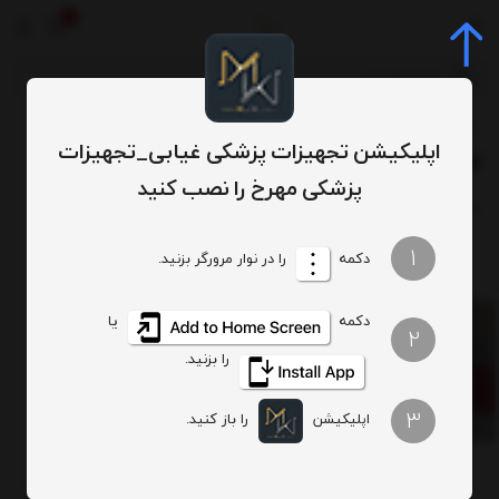
0
برچسب‌ها
گاز گلپسند
/
/
اپلیکیشن تجهیزات پزشکی غیابی_تجهیزات
گاز گلپسند
پزشکی مهرخ را نصب کنید
ترتیب
تعداد نمایش
1
دکمه
را در نوار مرورگر بزنید.
دکمه
یا
2
را بزنید.
گاز استریل
3
5,000
اپلیکیشن
را باز کنید.
تومان