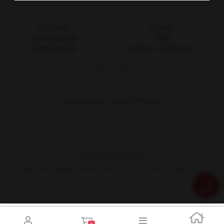
درباره ما
تماس با ما
وبلاگ
قوانین و مقررات
ثبت شکایات در سایت
پیگیری سفارش
فروشگاه تجهیزات پزشکی غیابی
فروشگاه تجهیزات پزشکی غیابی عرضه کننده انواع تجهیزات پزشکی وابزار های
تخصصی پوست و مو با توجه ویژه به اصالت و برندینگ کالا به صورت فروش
اینترنتی و حضوری درخدمت همه ی شما سروران وبزرگواران میباشد
03135252199
09134849384
نشانی: اصفهان، خیابان جی، ابتدای خیابان شریعتی، تجهیزات پزشکی مهرخ
0