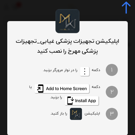
0
برچسب‌ها
نوار تست قند emperor
/
/
اپلیکیشن تجهیزات پزشکی غیابی_تجهیزات
نوار تست قند emperor
پزشکی مهرخ را نصب کنید
ترتیب
تعداد نمایش
1
دکمه
را در نوار مرورگر بزنید.
دکمه
یا
2
را بزنید.
نوار تست قند امپرور
3
550,000
اپلیکیشن
را باز کنید.
تومان