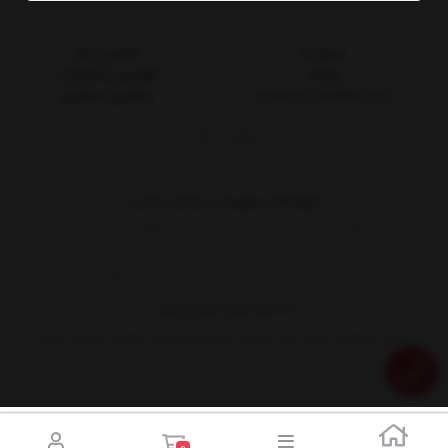
درباره ما
تماس با ما
وبلاگ
قوانین و مقررات
ثبت شکایات در سایت
پیگیری سفارش
فروشگاه تجهیزات پزشکی غیابی
فروشگاه تجهیزات پزشکی غیابی عرضه کننده انواع تجهیزات پزشکی وابزار های
تخصصی پوست و مو با توجه ویژه به اصالت و برندینگ کالا به صورت فروش
اینترنتی و حضوری درخدمت همه ی شما سروران وبزرگواران میباشد
03135252199
09134849384
نشانی: اصفهان، خیابان جی، ابتدای خیابان شریعتی، تجهیزات پزشکی مهرخ
0