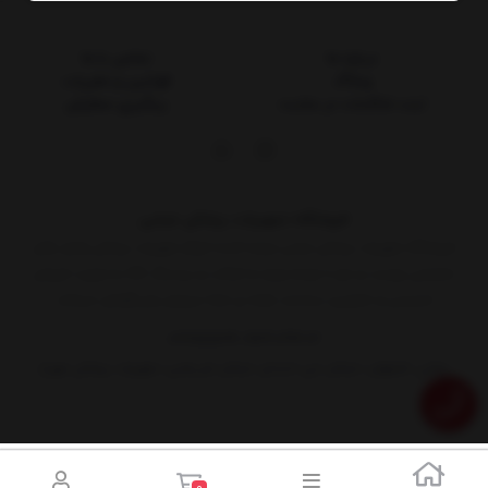
درباره ما
تماس با ما
وبلاگ
قوانین و مقررات
ثبت شکایات در سایت
پیگیری سفارش
فروشگاه تجهیزات پزشکی غیابی
فروشگاه تجهیزات پزشکی غیابی عرضه کننده انواع تجهیزات پزشکی وابزار های
تخصصی پوست و مو با توجه ویژه به اصالت و برندینگ کالا به صورت فروش
اینترنتی و حضوری درخدمت همه ی شما سروران وبزرگواران میباشد
03135252199
09134849384
نشانی: اصفهان، خیابان جی، ابتدای خیابان شریعتی، تجهیزات پزشکی مهرخ
0