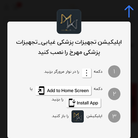
0
برچسب‌ها
فیلر 1 سی سی
/
/
اپلیکیشن تجهیزات پزشکی غیابی_تجهیزات
فیلر 1 سی سی
پزشکی مهرخ را نصب کنید
ترتیب
تعداد نمایش
1
دکمه
را در نوار مرورگر بزنید.
دکمه
یا
2
را بزنید.
فیلر تک سیسی دمور فاین (زیر چشم)
3
اپلیکیشن
را باز کنید.
ناموجود