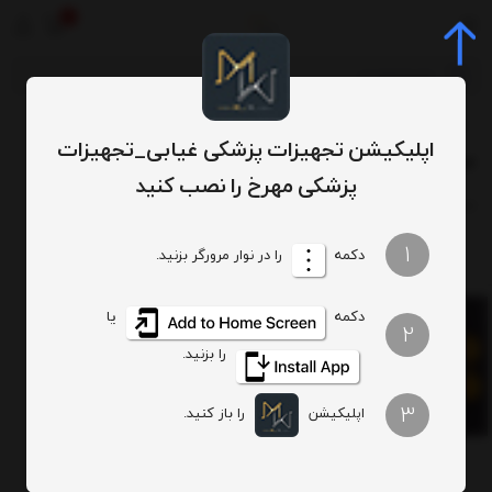
0
برچسب‌ها
عینک محافظ لیزر
/
/
اپلیکیشن تجهیزات پزشکی غیابی_تجهیزات
عینک محافظ لیزر
پزشکی مهرخ را نصب کنید
ترتیب
تعداد نمایش
1
دکمه
را در نوار مرورگر بزنید.
دکمه
یا
2
را بزنید.
عینک محافظ لیزر کش شده با پک زیپ دار آلومینیومی
3
به زودی
اپلیکیشن
را باز کنید.