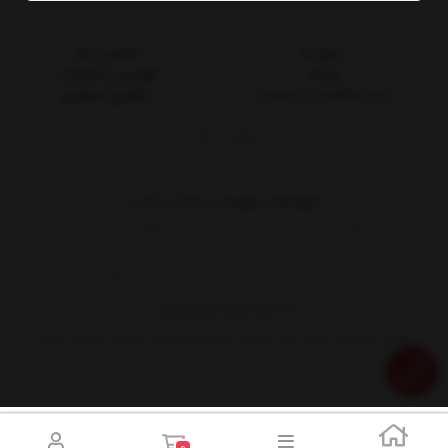
درباره ما
تماس با ما
وبلاگ
قوانین و مقررات
ثبت شکایات در سایت
پیگیری سفارش
فروشگاه تجهیزات پزشکی غیابی
فروشگاه تجهیزات پزشکی غیابی عرضه کننده انواع تجهیزات پزشکی وابزار های
تخصصی پوست و مو با توجه ویژه به اصالت و برندینگ کالا به صورت فروش
اینترنتی و حضوری درخدمت همه ی شما سروران وبزرگواران میباشد
03135252199
09134849384
نشانی: اصفهان، خیابان جی، ابتدای خیابان شریعتی، تجهیزات پزشکی مهرخ
0