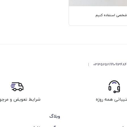
 شخصی استفاده کنیم
|
03135252199
091348
شرایط تعویض و مرجو
یبانی همه روزه
وبلاگ