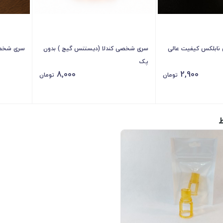
ابلکس کیفیت عالی
سری شخصی کندلا (دیستنس گیج ) بدون
سری شخص
پک
8,000
2,900
تومان
تومان