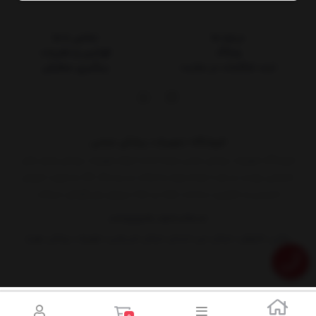
درباره ما
تماس با ما
وبلاگ
قوانین و مقررات
ثبت شکایات در سایت
پیگیری سفارش
فروشگاه تجهیزات پزشکی غیابی
فروشگاه تجهیزات پزشکی غیابی عرضه کننده انواع تجهیزات پزشکی وابزار های
تخصصی پوست و مو با توجه ویژه به اصالت و برندینگ کالا به صورت فروش
اینترنتی و حضوری درخدمت همه ی شما سروران وبزرگواران میباشد
03135252199
09134849384
نشانی: اصفهان، خیابان جی، ابتدای خیابان شریعتی، تجهیزات پزشکی مهرخ
0