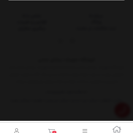
درباره ما
تماس با ما
وبلاگ
قوانین و مقررات
ثبت شکایات در سایت
پیگیری سفارش
فروشگاه تجهیزات پزشکی غیابی
فروشگاه تجهیزات پزشکی غیابی عرضه کننده انواع تجهیزات پزشکی وابزار های
تخصصی پوست و مو با توجه ویژه به اصالت و برندینگ کالا به صورت فروش
اینترنتی و حضوری درخدمت همه ی شما سروران وبزرگواران میباشد
03135252199
09134849384
نشانی: اصفهان، خیابان جی، ابتدای خیابان شریعتی، تجهیزات پزشکی مهرخ
0