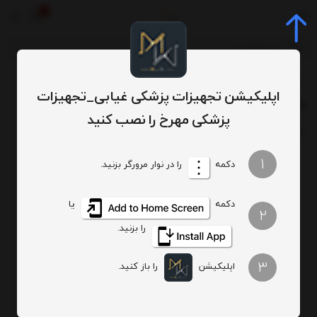
0
برچسب‌ها
بخور سرد
/
/
اپلیکیشن تجهیزات پزشکی غیابی_تجهیزات
بخور سرد
پزشکی مهرخ را نصب کنید
ترتیب
تعداد نمایش
1
دکمه
را در نوار مرورگر بزنید.
دکمه
یا
2
را بزنید.
بخور سرد رو میزی
3
700,000
اپلیکیشن
را باز کنید.
تومان