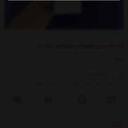
/
محصولات زیبایی
فیلر ها
/
فیلر 10 سیسی هایومکس هولوگرام _بارکد دار
کدکالا:
فیلر 10 سی سی هایومکس
دارای یک سرنگ 10 سیسی
مناسب جهت پر کردن خطوط عمیق پوست ، کانتورینگ صورت و ....
پیگیری سفارش
شرایط تعویض و مرجوعی
سوالات متداول
پشتیبانی همه روزه
توضیحات
بازخوردها