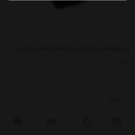
/
محصولات زیبایی
فیلر ها
/
فیلر پرفکتا فاین لاینز لیبل دار با ضمانت اصالت و کیفیت
کدکالا:
0
عدد باقی مانده
ناموجود
پیگیری سفارش
شرایط تعویض و مرجوعی
سوالات متداول
پشتیبانی همه روزه