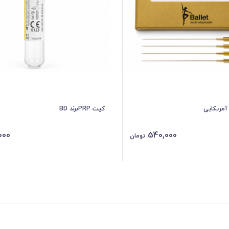
 آمریکایی
کیت PRPبرند BD
000
540,000
تومان