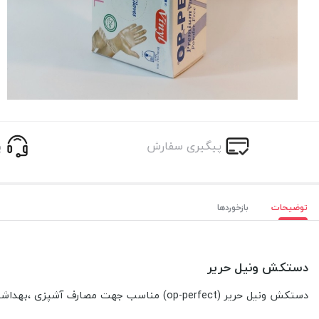
پیگیری سفارش
پ
توضیحات
بازخوردها
دستکش ونیل حریر
دستکش ونیل حریر (op-perfect) مناسب جهت مصارف آشپزی ،بهداشتی و.... در سه سایز مختلف بدون پودر 100 عددی