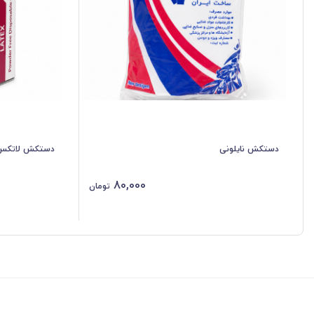
دستکش نایلونی
دستکش لاتکس 
80,000
تومان