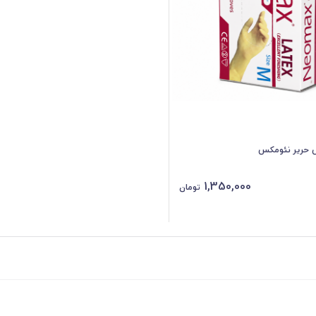
حریر نئومکس
1,350,000
تومان